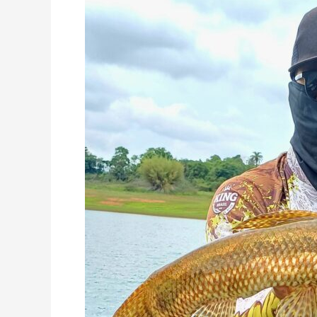
Traíra
Mbigua