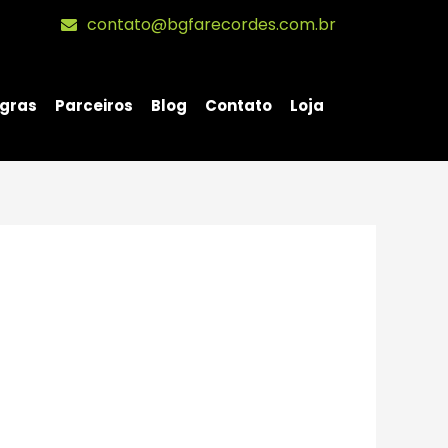
contato@bgfarecordes.com.br
gras
Parceiros
Blog
Contato
Loja