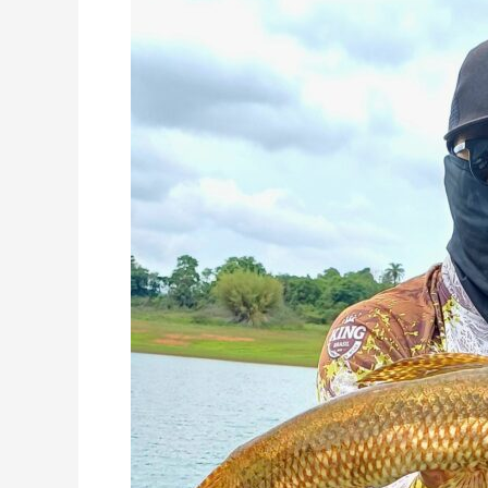
Masculino
Traíra
Mbigua