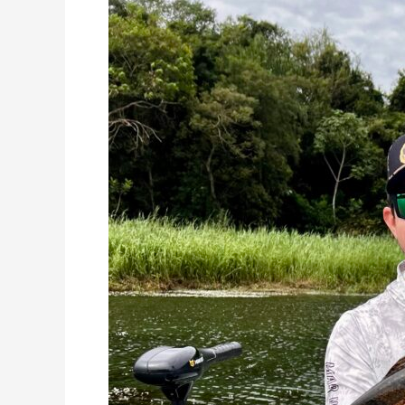
Absoluto
Masculino
Traíra
Mbiguá