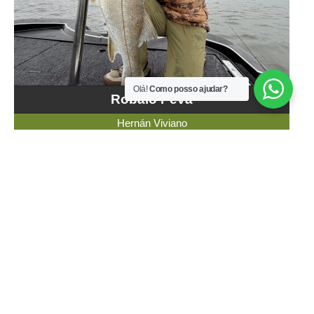
Olá!
Como posso ajudar?
Robalo Peva
Hernán Viviano
Recorde: Brasileiro
Categoria: Absoluto
Masculino
Comprimento