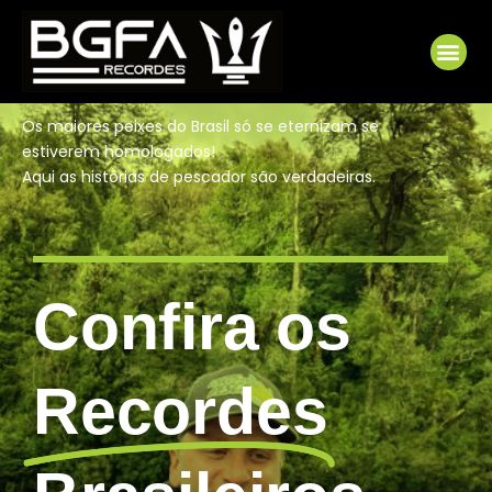
Ir
para
Me
o
conteúdo
Os maiores peixes do Brasil só se eternizam se
estiverem homologados!
Aqui as histórias de pescador são verdadeiras.
Confira os
Recordes