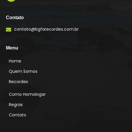
I
n
s
Contato
t
a
contato@bgfarecordes.com.br
g
r
a
m
Menu
Home
Quem Somos
Recordes
Como Homologar
Regras
Contato