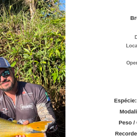
Br
D
Loca
Oper
Espécie:
Modal
Peso /
Recorde