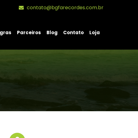
contato@bgfarecordes.com.br
gras
Parceiros
Blog
Contato
Loja