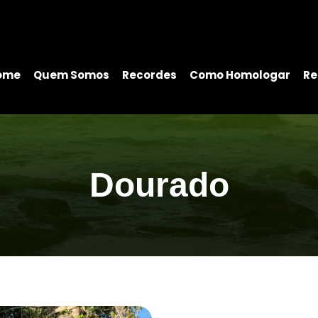
ome
Quem Somos
Recordes
Como Homologar
Re
Dourado