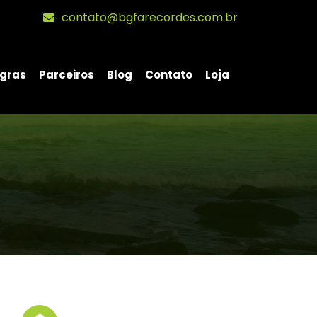
contato@bgfarecordes.com.br
gras
Parceiros
Blog
Contato
Loja