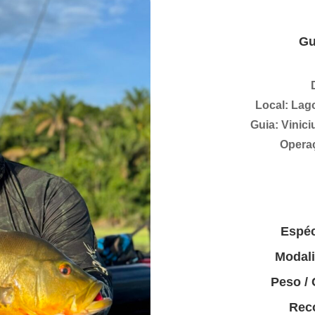
Gu
Local: Lag
Guia: Vinic
Opera
Espéc
Modal
Peso /
Rec