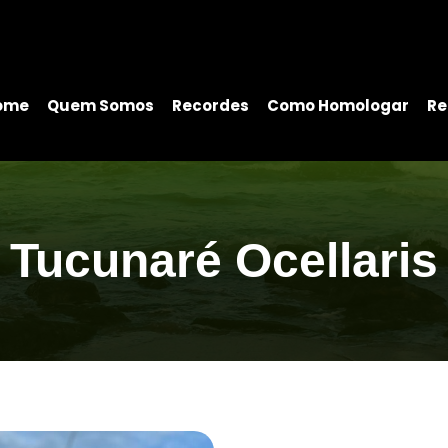
ome
Quem Somos
Recordes
Como Homologar
Re
Tucunaré Ocellaris