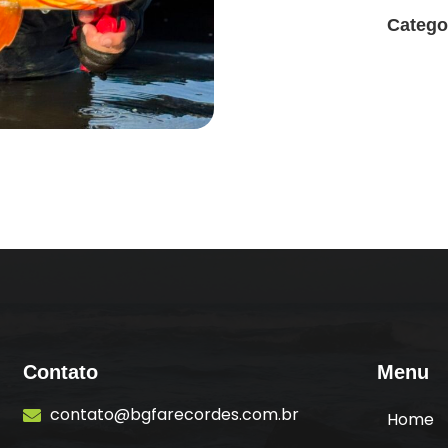
Catego
Contato
Menu
contato@bgfarecordes.com.br
Home