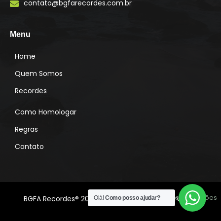
contato@bgfarecordes.com.br
g
r
a
m
Menu
Home
Quem Somos
Recordes
Como Homologar
Regras
Contato
Desenvolvido por:
Lado A Soluções
BGFA Recordes® 2022 Todos os direitos reservados
Olá!
Como posso ajudar?