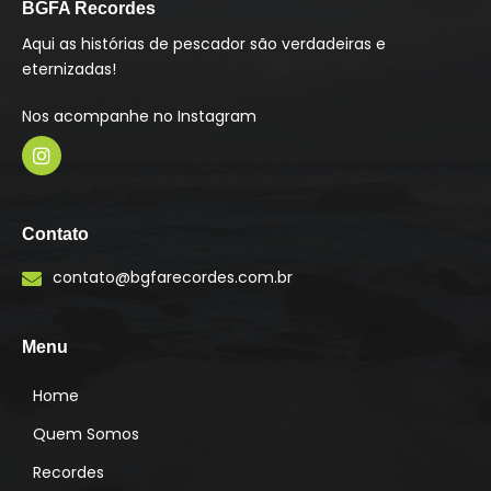
BGFA Recordes
Aqui as histórias de pescador são verdadeiras e
eternizadas!
Nos acompanhe no Instagram
I
n
s
Contato
t
a
contato@bgfarecordes.com.br
g
r
a
m
Menu
Home
Quem Somos
Recordes