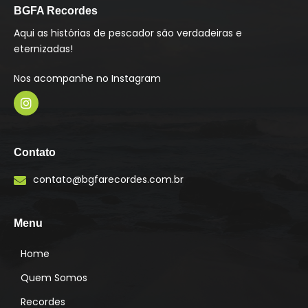
BGFA Recordes
Aqui as histórias de pescador são verdadeiras e
eternizadas!
Nos acompanhe no Instagram
I
n
s
Contato
t
a
contato@bgfarecordes.com.br
g
r
a
m
Menu
Home
Quem Somos
Recordes