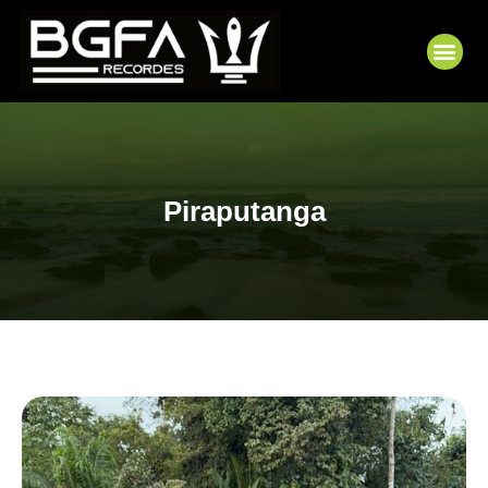
Ir
para
Me
o
conteúdo
Piraputanga