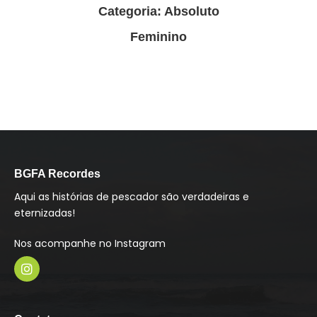
Categoria: Absoluto
Feminino
BGFA Recordes
Aqui as histórias de pescador são verdadeiras e
eternizadas!
Nos acompanhe no Instagram
I
n
s