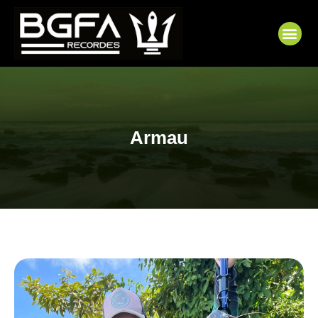
Ir
para
Me
o
conteúdo
Armau