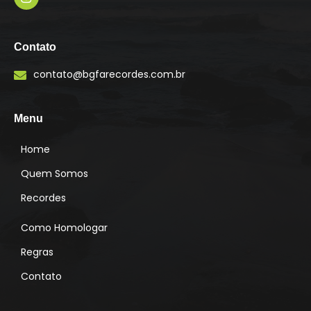
I
n
s
Contato
t
a
contato@bgfarecordes.com.br
g
r
a
m
Menu
Home
Quem Somos
Recordes
Como Homologar
Regras
Contato