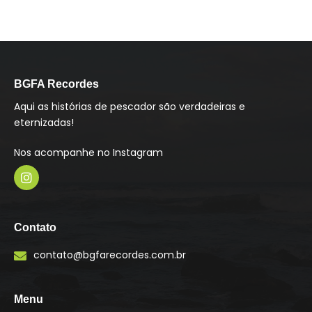
BGFA Recordes
Aqui as histórias de pescador são verdadeiras e
eternizadas!
Nos acompanhe no Instagram
I
n
s
Contato
t
a
contato@bgfarecordes.com.br
g
r
a
m
Menu