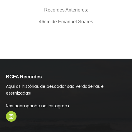
Recordes Anteriores:
46cm de Emanuel Soares
BGFA Recordes
Aqui as histórias de pescador são verdadeiras e
eternizadas!
Nos acompanhe no Instagram
I
n