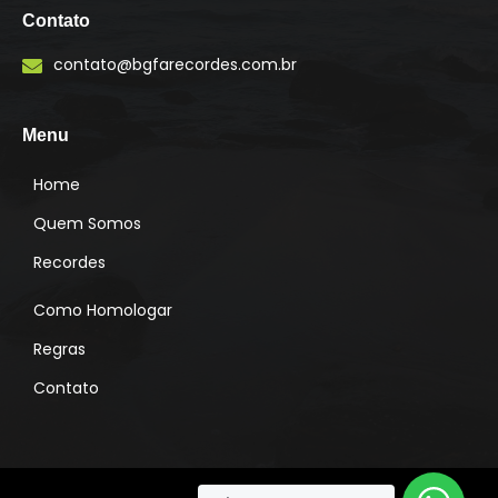
s
Contato
t
a
contato@bgfarecordes.com.br
g
r
a
m
Menu
Home
Quem Somos
Recordes
Como Homologar
Regras
Contato