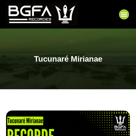
Ir
para
Me
o
conteúdo
Tucunaré Mirianae