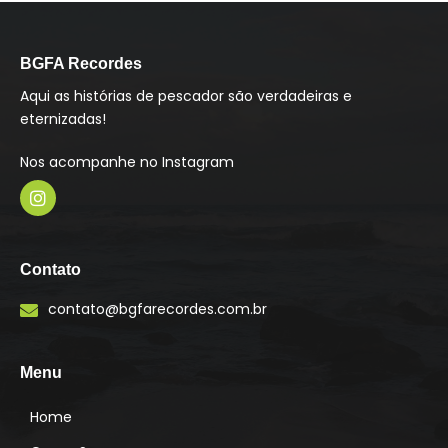
BGFA Recordes
Aqui as histórias de pescador são verdadeiras e
eternizadas!
Nos acompanhe no Instagram
I
n
s
Contato
t
a
contato@bgfarecordes.com.br
g
r
a
m
Menu
Home