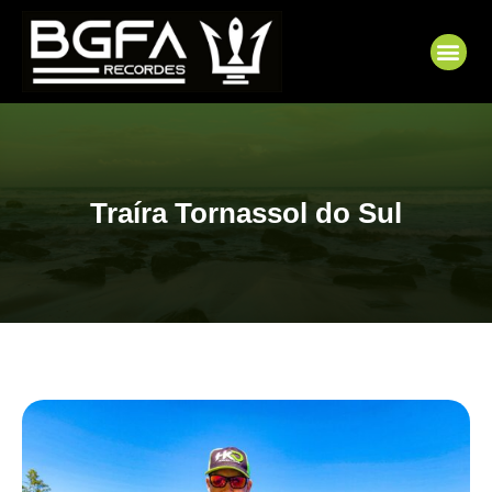
Ir
para
Me
o
conteúdo
Traíra Tornassol do Sul