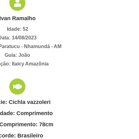
Ivan Ramalho
Idade: 52
Data: 14/08/2023
 Paratucu - Nhamundá - AM
Guia: João
ção: Itaicy Amazônia
ie: Cichla vazzoleri
idade: Comprimento
 Comprimento: 78cm
orde: Brasileiro