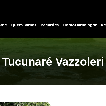
ome
Quem Somos
Recordes
Como Homologar
Re
Tucunaré Vazzoleri