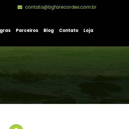
contato@bgfarecordes.com.br
gras
Parceiros
Blog
Contato
Loja