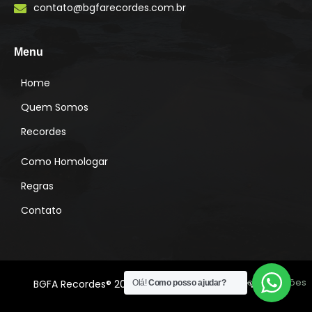
contato@bgfarecordes.com.br
g
r
a
m
Menu
Home
Quem Somos
Recordes
Como Homologar
Regras
Contato
Desenvolvido por:
Lado A Soluções
BGFA Recordes® 2022 Todos os direitos reservados
Olá!
Como posso ajudar?