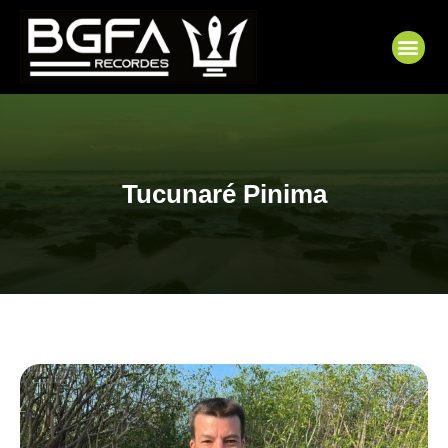
Ir
para
Me
o
conteúdo
Tucunaré Pinima