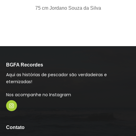
75 cm Jordano Souza da Silva
BGFA Recordes
Aqui as histórias de pescador são verdadeiras e
eternizadas!
Nos acompanhe no Instagram
I
n
s
Contato
t
a