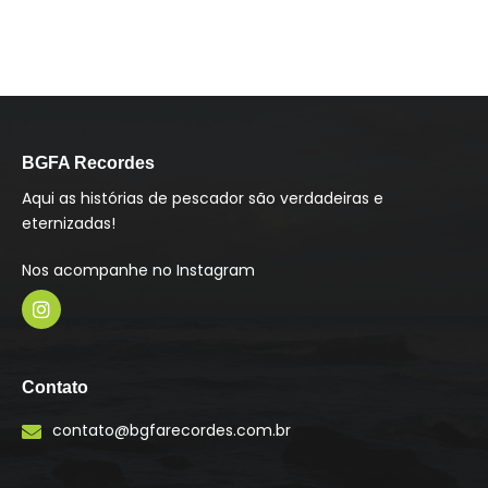
BGFA Recordes
Aqui as histórias de pescador são verdadeiras e
eternizadas!
Nos acompanhe no Instagram
I
n
s
Contato
t
a
contato@bgfarecordes.com.br
g
r
a