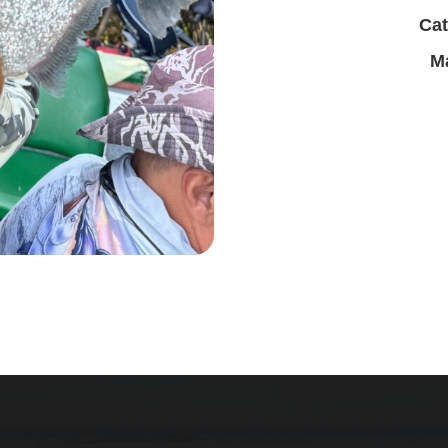
Cat
M