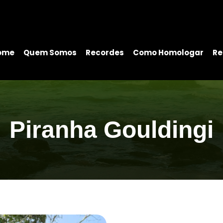
ome
Quem Somos
Recordes
Como Homologar
Re
Piranha Gouldingi