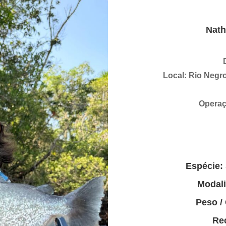
Nath
Local: Rio Negr
Operaç
Espécie:
Modal
Peso /
Rec