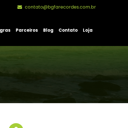
contato@bgfarecordes.com.br
gras
Parceiros
Blog
Contato
Loja