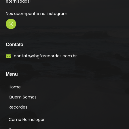
eternizadas!
Nos acompanhe no Instagram
I
n
s
Contato
t
a
contato@bgfarecordes.com.br
g
r
a
m
Menu
Home
Quem Somos
Recordes
Como Homologar