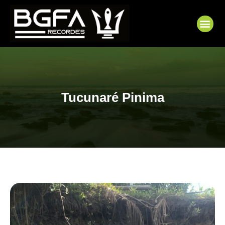
Ir
para
Me
o
conteúdo
Tucunaré Pinima