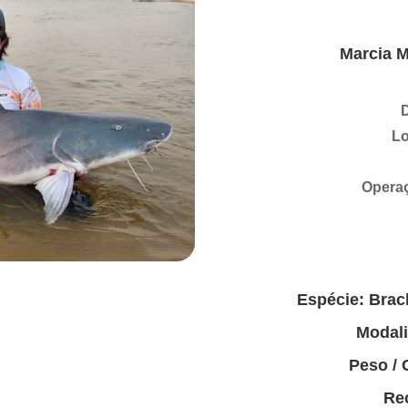
Marcia M
D
Lo
Operaç
Espécie: Brac
Modal
Peso /
Rec