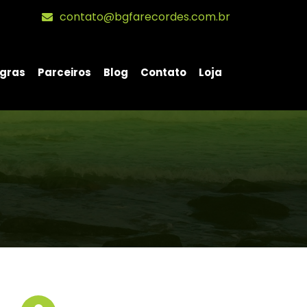
contato@bgfarecordes.com.br
gras
Parceiros
Blog
Contato
Loja