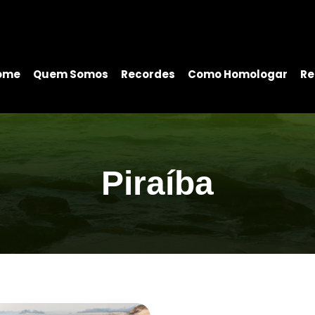
ome
Quem Somos
Recordes
Como Homologar
Re
Piraíba