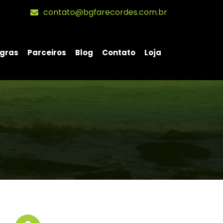
contato@bgfarecordes.com.br
gras
Parceiros
Blog
Contato
Loja