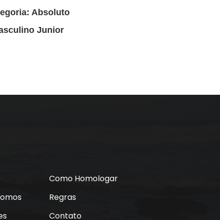
egoria: Absoluto
asculino Junior
Como Homologar
Somos
Regras
es
Contato