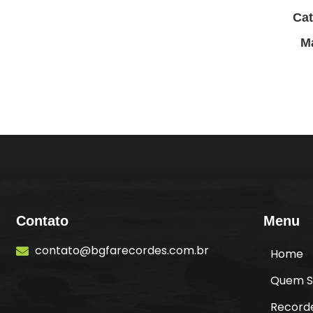
Cat
M
Contato
Menu
contato@bgfarecordes.com.br
Home
Quem 
Record