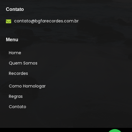
n
s
Contato
t
a
contato@bgfarecordes.com.br
g
r
a
m
Menu
Home
Quem Somos
Recordes
Como Homologar
Regras
Contato