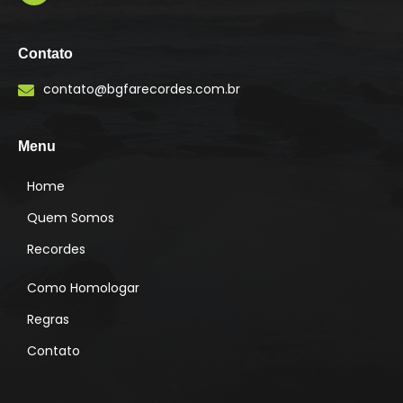
I
n
s
Contato
t
a
contato@bgfarecordes.com.br
g
r
a
m
Menu
Home
Quem Somos
Recordes
Como Homologar
Regras
Contato