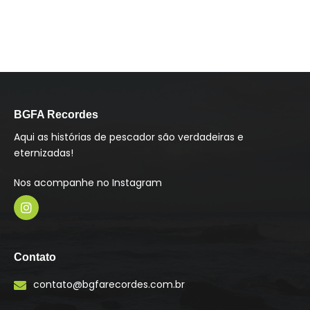
BGFA Recordes
Aqui as histórias de pescador são verdadeiras e
eternizadas!
Nos acompanhe no Instagram
I
n
s
Contato
t
a
contato@bgfarecordes.com.br
g
r