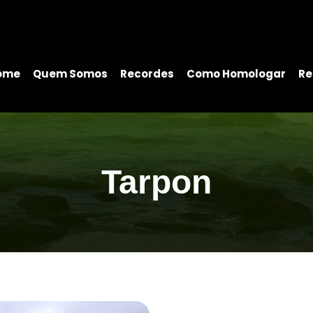
ome
Quem Somos
Recordes
Como Homologar
Re
Tarpon