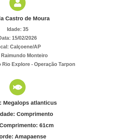
a Castro de Moura
Idade: 35
Data: 15/02/2026
cal: Calçoene/AP
: Raimundo Monteiro
 Rio Explore - Operação Tarpon
: Megalops atlanticus
idade: Comprimento
 Comprimento: 61cm
orde: Amapaense