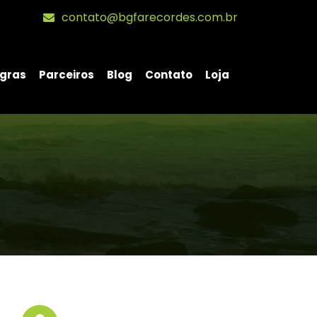
contato@bgfarecordes.com.br
gras
Parceiros
Blog
Contato
Loja