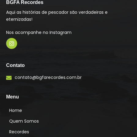
BGFA Recordes
Aqui as histórias de pescador são verdadeiras e
eternizadas!
Nos acompanhe no Instagram
I
n
s
Contato
t
a
contato@bgfarecordes.com.br
g
r
a
m
Menu
Home
Quem Somos
Recordes