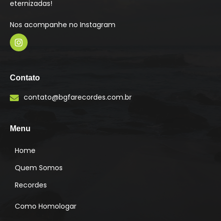
eternizadas!
Nos acompanhe no Instagram
I
n
s
Contato
t
a
contato@bgfarecordes.com.br
g
r
a
m
Menu
Home
Quem Somos
Recordes
Como Homologar