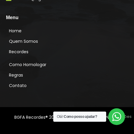
g
r
a
m
Menu
Home
Quem Somos
Recordes
Como Homologar
Regras
Contato
Desenvolvido por:
Lado A Soluções
BGFA Recordes® 2022 Todos os direitos reservados
Olá!
Como posso ajudar?