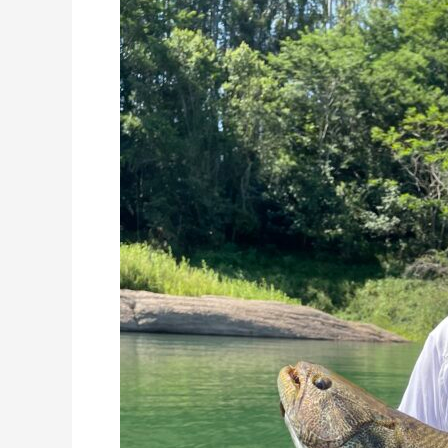
Feminino
Júnior
Traíra
comum
BATIDO