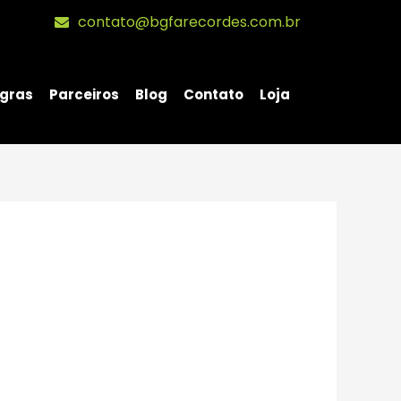
contato@bgfarecordes.com.br
gras
Parceiros
Blog
Contato
Loja