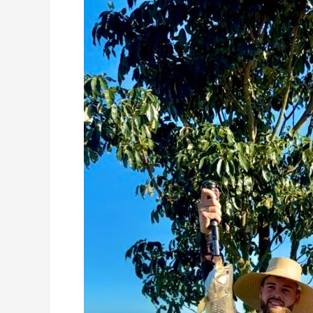
Privado
Masculino
Traíra
Comum