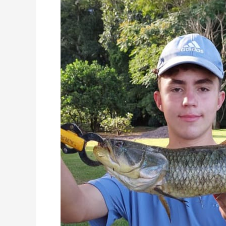
Gaúcho
Privado
Masculino
Júnior
Traíra
comum