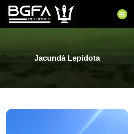
Ir
para
Me
o
conteúdo
Jacundá Lepidota