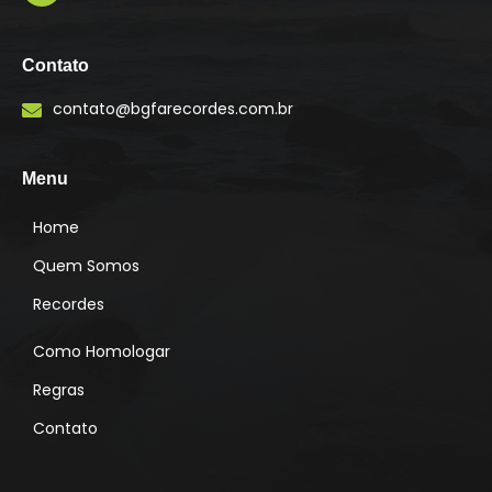
I
n
s
Contato
t
a
contato@bgfarecordes.com.br
g
r
a
m
Menu
Home
Quem Somos
Recordes
Como Homologar
Regras
Contato