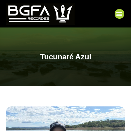
Ir
para
Me
o
conteúdo
Tucunaré Azul