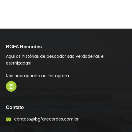
BGFA Recordes
Aqui as histórias de pescador são verdadeiras e
eternizadas!
Nos acompanhe no Instagram
I
n
s
Contato
t
a
contato@bgfarecordes.com.br
g
r
a