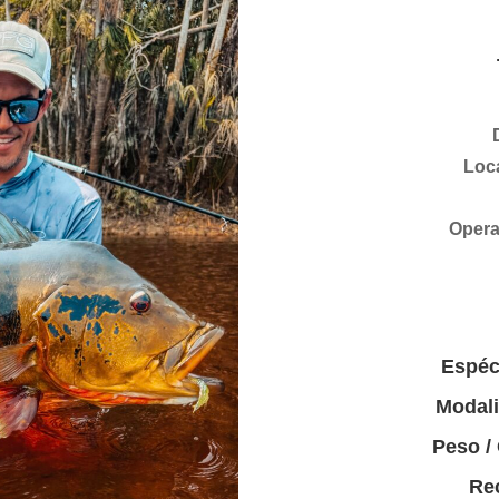
Loca
Opera
Espéc
Modal
Peso /
Rec