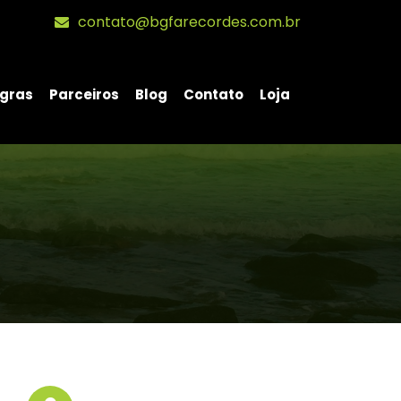
contato@bgfarecordes.com.br
gras
Parceiros
Blog
Contato
Loja