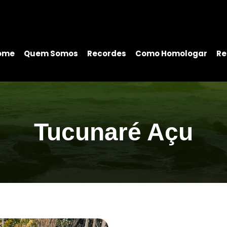
ome
Quem Somos
Recordes
Como Homologar
Re
Tucunaré Açu