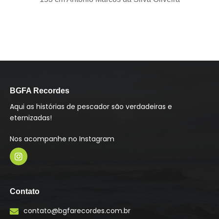
BGFA Recordes
Aqui as histórias de pescador são verdadeiras e
eternizadas!
Nos acompanhe no Instagram
I
n
s
Contato
t
a
contato@bgfarecordes.com.br
g