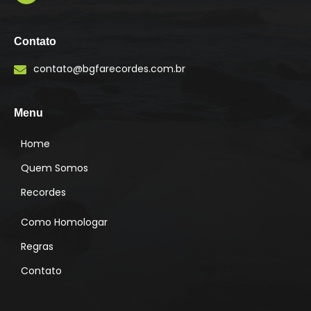
I
n
s
Contato
t
a
contato@bgfarecordes.com.br
g
r
a
m
Menu
Home
Quem Somos
Recordes
Como Homologar
Regras
Contato