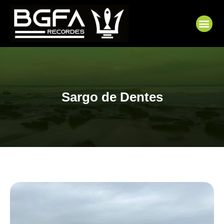
Ir
para
Me
o
conteúdo
Sargo de Dentes