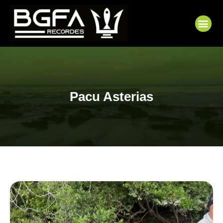
Ir
para
Me
o
conteúdo
Pacu Asterias