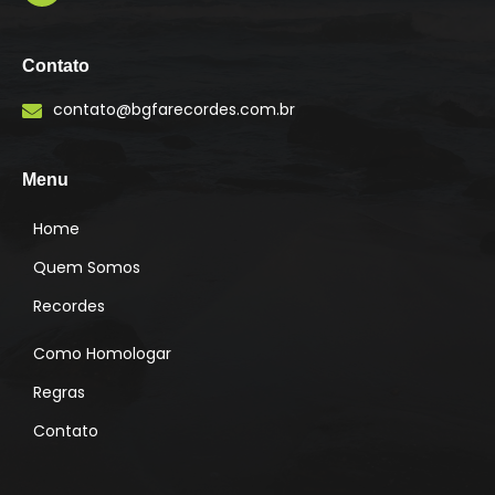
I
n
s
Contato
t
a
contato@bgfarecordes.com.br
g
r
a
m
Menu
Home
Quem Somos
Recordes
Como Homologar
Regras
Contato