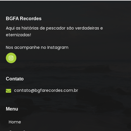
BGFA Recordes
Aqui as histórias de pescador são verdadeiras e
eternizadas!
Nos acompanhe no Instagram
I
n
s
Contato
t
a
contato@bgfarecordes.com.br
g
r
a
m
Menu
Home