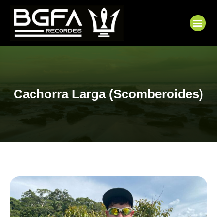
Ir
para
Me
o
conteúdo
Cachorra Larga (Scomberoides)