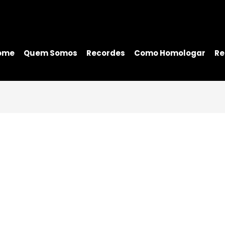
ome
Quem Somos
Recordes
Como Homologar
Re