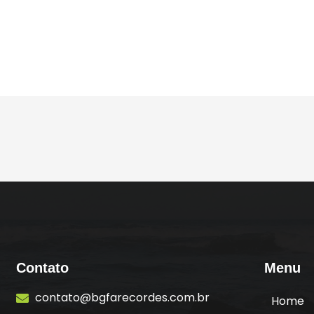
t
Contato
Menu
contato@bgfarecordes.com.br
Home