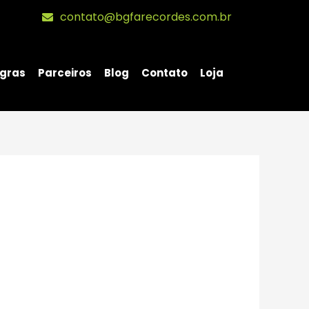
contato@bgfarecordes.com.br
gras
Parceiros
Blog
Contato
Loja