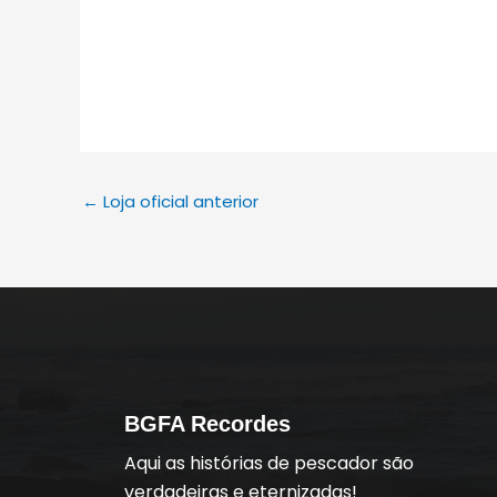
Peska Spor
←
Loja oficial anterior
BGFA Recordes
Aqui as histórias de pescador são
verdadeiras e eternizadas!