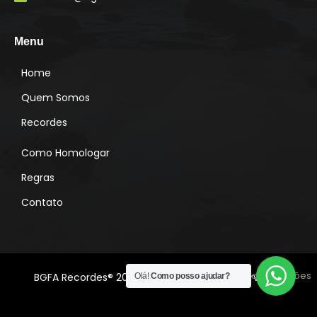
g
r
a
m
Menu
Home
Quem Somos
Recordes
Como Homologar
Regras
Contato
Desenvolvido por:
Lado A Soluções
BGFA Recordes® 2022 Todos os direitos reservados
Olá!
Como posso ajudar?