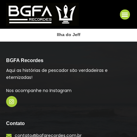
Ir
para
Me
o
conteúdo
Ilha do Jeff
BGFA Recordes
Aqui as histórias de pescador são verdadeiras e
eternizadas!
Nos acompanhe no Instagram
I
n
s
Contato
t
a
contato@bgfarecordes.com.br