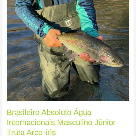
Brasileiro Absoluto Água
Internacionais Masculino Júnior
Truta Arco-íris