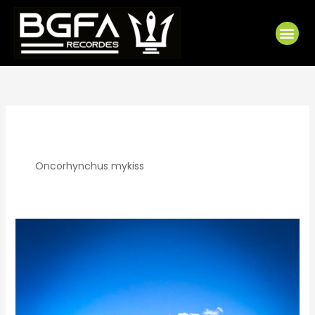
Ir
para
Me
o
conteúdo
Truta Arco-íris
Oncorhynchus mykiss
Brasileiro
Fly
Fishing
Absoluto
em
Águas