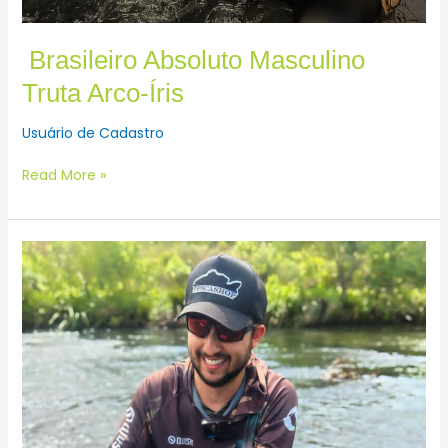
Brasileiro Absoluto Masculino
Truta Arco-Íris
Usuário de Cadastro
Read More »
Paranaense
Absoluto
Masculino
Truta
Arco-
íris
BATIDO