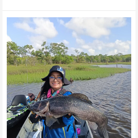
Amapaense
Caiaque
Absoluto
Feminino
Trairão
Aimara