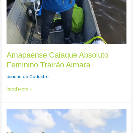
Amapaense Caiaque Absoluto
Feminino Trairão Aimara
Usuário de Cadastro
Read More »
Amapaense
Absoluto
Feminino
Trairão