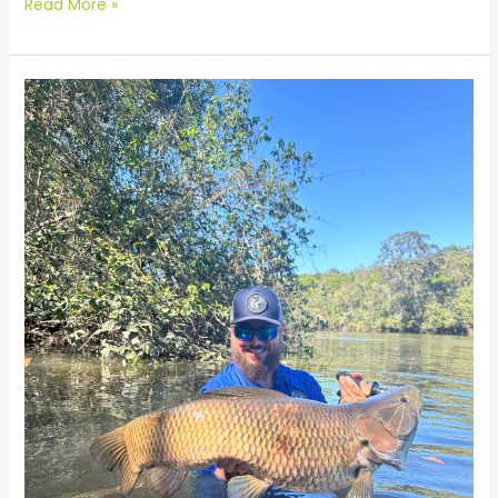
Read More »
Mato-
Grossense
Absoluto
Masculino
Trairão