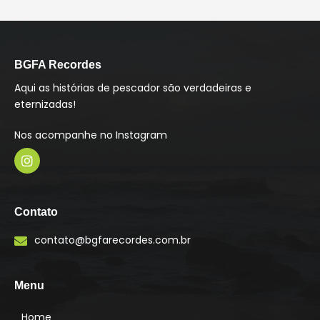
BGFA Recordes
Aqui as histórias de pescador são verdadeiras e
eternizadas!
Nos acompanhe no Instagram
I
n
s
Contato
t
a
contato@bgfarecordes.com.br
g
r
a
m
Menu
Home