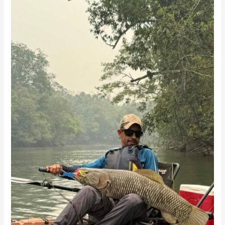
Caiaque
Absoluto
Masculino
Trairão
Aimara