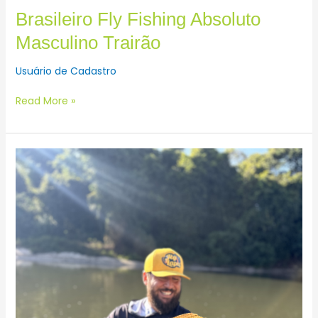
Brasileiro Fly Fishing Absoluto
Masculino Trairão
Usuário de Cadastro
Read More »
Brasileiro
Absoluto
Caiaque
Masculino
Trairão