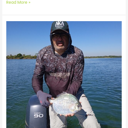
Read More »
Paranaense
Absoluto
Masculino
Pacu
Prata