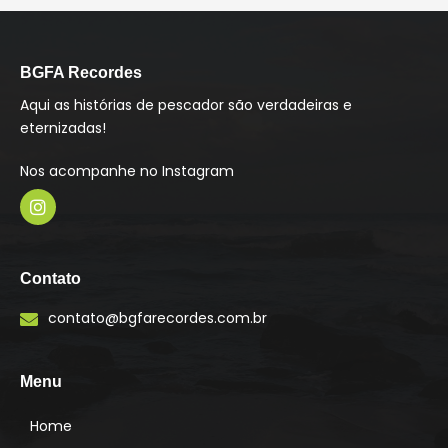
BGFA Recordes
Aqui as histórias de pescador são verdadeiras e
eternizadas!
Nos acompanhe no Instagram
I
n
s
Contato
t
a
contato@bgfarecordes.com.br
g
r
a
m
Menu
Home