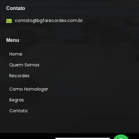
n
s
Contato
t
a
contato@bgfarecordes.com.br
g
r
a
m
Menu
Home
Quem Somos
Recordes
Como Homologar
Regras
Contato