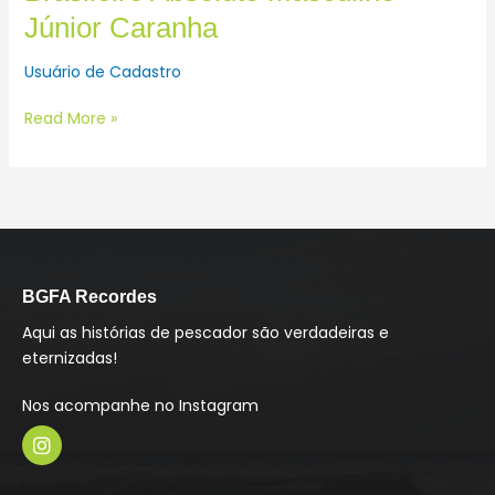
Júnior Caranha
Usuário de Cadastro
Read More »
BGFA Recordes
Aqui as histórias de pescador são verdadeiras e
eternizadas!
Nos acompanhe no Instagram
I